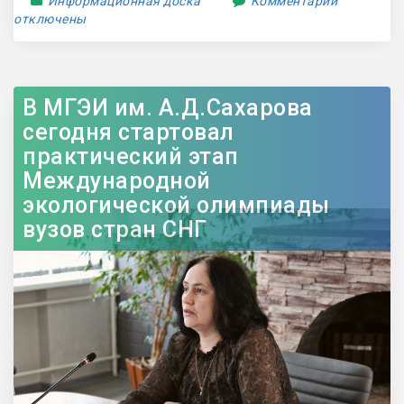
Информационная доска
Комментарии
отключены
В МГЭИ им. А.Д.Сахарова
сегодня стартовал
практический этап
Международной
экологической олимпиады
вузов стран СНГ