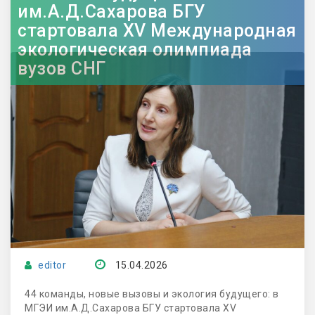
им.А.Д.Сахарова БГУ
стартовала XV Международная
экологическая олимпиада
вузов СНГ
editor
15.04.2026
44 команды, новые вызовы и экология будущего: в
МГЭИ им.А.Д.Сахарова БГУ стартовала XV