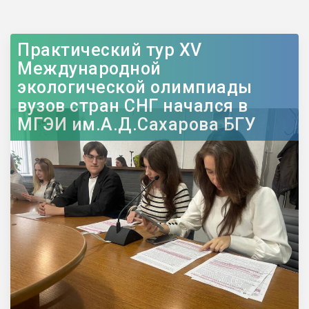
Практический тур XV
Международной
экологической олимпиады
вузов стран СНГ начался в
МГЭИ им.А.Д.Сахарова БГУ